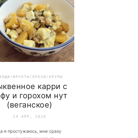
ВОЩИ/ФРУКТЫ/ОРЕХИ/КРУПЫ
ыквенное карри с
офу и горохом нут
(веганское)
23 АПР, 2020
да я простужаюсь, мне сразу