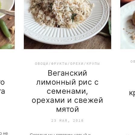
О
ОВОЩИ/ФРУКТЫ/ОРЕХИ/КРУПЫ
-
Веганский
го
лимонный рис с
та
семенами,
к
орехами и свежей
мятой
23 МАЯ, 2018
о не
Сегодня мы готовим новый и