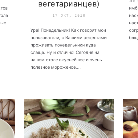
же 
вегетарианцев)
ктов
имби
толе
нас
17 ОКТ, 2018
ные
нас
Ура! Понедельник! Как говорят мои
сог
пользователи, c Вашими рецептами
блюд
проживать понедельники куда
слаще. Ну и отлично! Сегодня на
нашем столе вкуснейшее и очень
полезное мороженое....