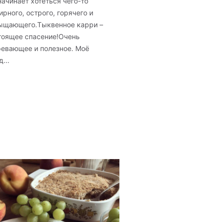
начинает хотеться чего-то
рного, острого, горячего и
ыщающего.Тыквенное карри –
тоящее спасение!Очень
ревающее и полезное. Моё
...