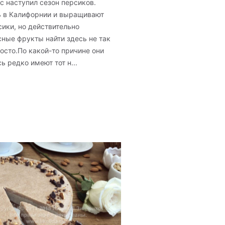
ас наступил сезон персиков.
ь в Калифорнии и выращивают
сики, но действительно
сные фрукты найти здесь не так
росто.По какой-то причине они
ь редко имеют тот н...