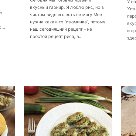
У н
вкусный гарнир. Я люблю рис, но в
Хот
о
чистом виде его есть не могу.Мне
пер
нужна какая-то “изюминка”, потому
вку
...
наш сегодняшний рецепт – не
и п
простой рецепт риса, а...
здес