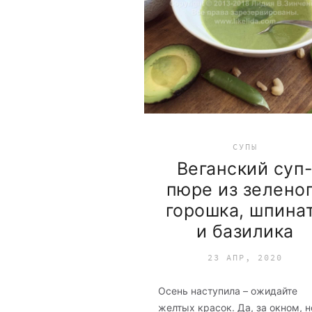
СУПЫ
Веганский суп
пюре из зелено
горошка, шпина
и базилика
23 АПР, 2020
Осень наступила – ожидайте
желтых красок. Да, за окном, н