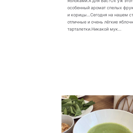
яблоками.А для Вас?Ох уж этот
особенный аромат спелых фру
и корицы…Сегодня на нашем с
отличные и очень лёгкие яблоч
тарталетки.Никакой мук...