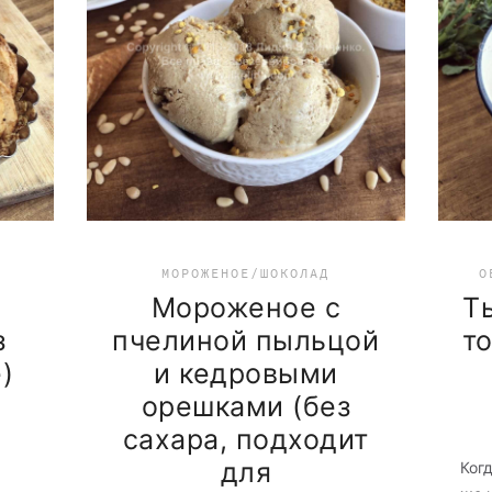
МОРОЖЕНОЕ/ШОКОЛАД
О
Мороженое с
Т
з
пчелиной пыльцой
т
)
и кедровыми
орешками (без
сахара, подходит
для
Ког