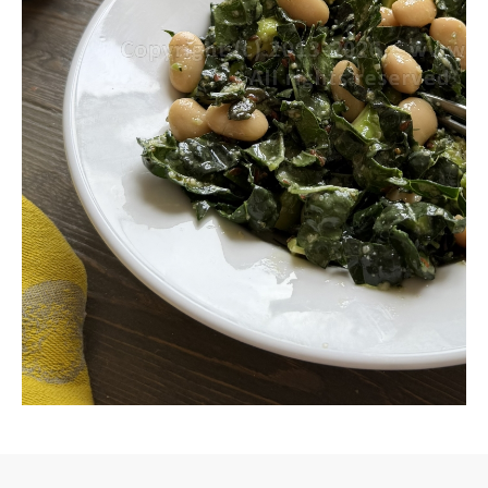
семенами и
фасолью
(веганский)