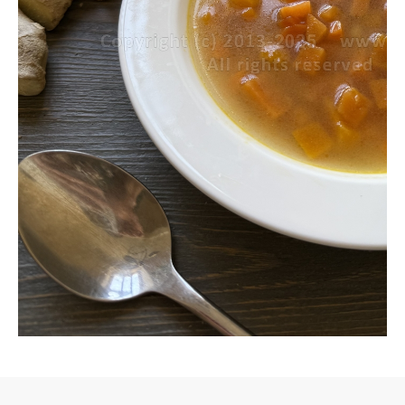
имбирем
(веганский)