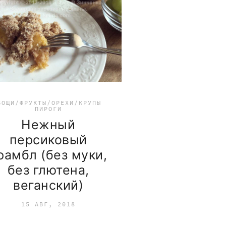
ВОЩИ/ФРУКТЫ/ОРЕХИ/КРУПЫ
ПИРОГИ
Нежный
персиковый
рамбл (без муки,
без глютена,
веганский)
15 АВГ, 2018