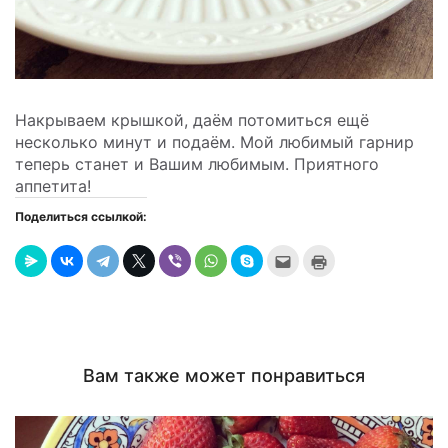
Накрываем крышкой, даём потомиться ещё
несколько минут и подаём. Мой любимый гарнир
теперь станет и Вашим любимым. Приятного
аппетита!
Поделиться ссылкой:
Послать
Нажмите
это
для
другу
печати
(Открывается
(Открывается
в
в
новом
новом
окне)
окне)
Вам также может понравиться