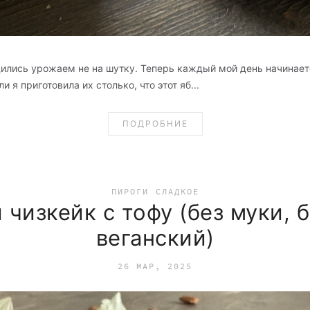
дились урожаем не на шутку. Теперь каждый мой день начинае
 я приготовила их столько, что этот яб...
ПОДРОБНИЕ
ПИРОГИ
СЛАДКОЕ
чизкейк с тофу (без муки, б
веганский)
26 МАР, 2025