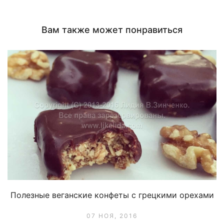
новом
новом
окне)
окне)
Вам также может понравиться
Полезные веганские конфеты с грецкими орехами
07 НОЯ, 2016