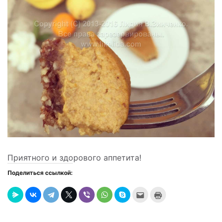
Приятного и здорового аппетита!
Поделиться ссылкой:
Послать
Нажмите
это
для
другу
печати
(Открывается
(Открывается
в
в