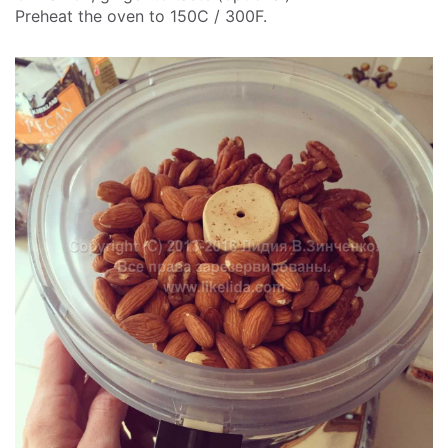
Preheat the oven to 150C / 300F.