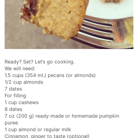
Ready? Set? Let’s go cooking.
We will need:
1.5 cups (354 ml.) pecans (or almonds)
1/2 cup almonds
7 dates
For filling
1 cup cashews
8 dates
7 oz (200 g) ready-made or homemade pumpkin
puree
1 cup almond or regular milk
Cinnamon, ginger to taste (optional)