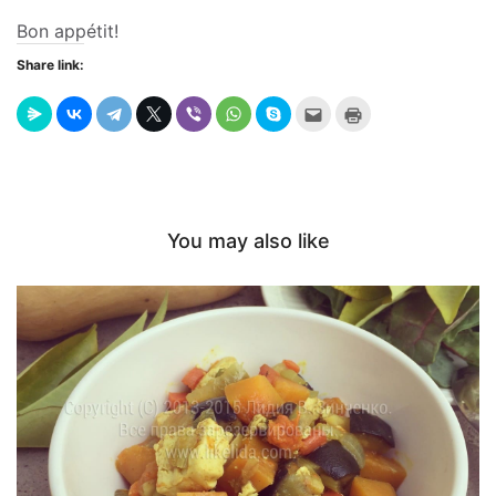
Bon appétit!
Share link:
Send
Click
this
to
to
print
a
(Opens
friend
in
(Opens
new
in
window)
new
window)
You may also like