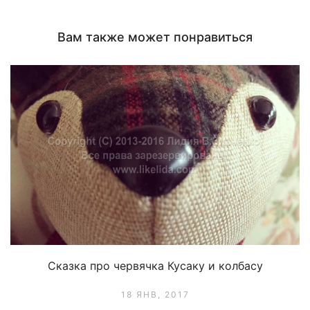
окне)
окне)
Вам также может понравиться
Сказка про червячка Кусаку и колбасу
18 ЯНВ, 2017