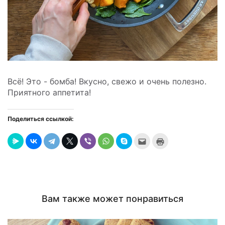
Всё! Это - бомба! Вкусно, свежо и очень полезно.
Приятного аппетита!
Поделиться ссылкой:
Послать
Нажмите
это
для
другу
печати
(Открывается
(Открывается
в
в
новом
новом
окне)
окне)
Вам также может понравиться