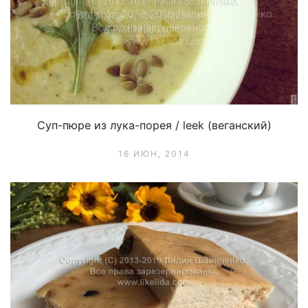
Суп-пюре из лука-порея / leek (веганский)
16 ИЮН, 2014