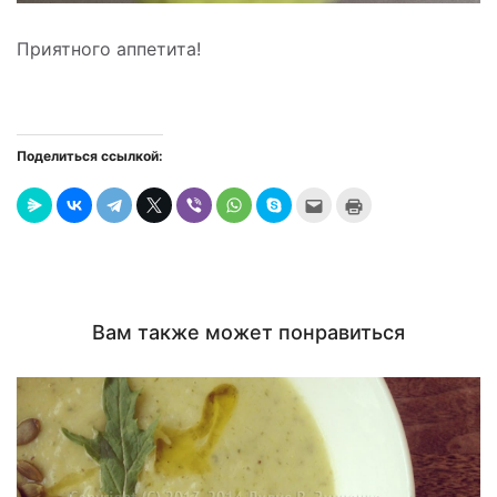
Приятного аппетита!
Поделиться ссылкой:
Послать
Нажмите
это
для
другу
печати
(Открывается
(Открывается
в
в
новом
новом
окне)
окне)
Вам также может понравиться