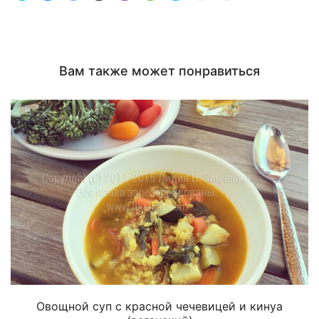
другу
печати
(Открывается
(Открывается
в
в
новом
новом
окне)
окне)
Вам также может понравиться
Овощной суп с красной чечевицей и кинуа