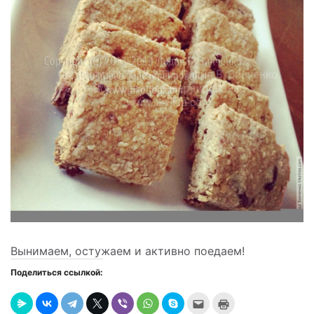
Вынимаем, остужаем и активно поедаем!
Поделиться ссылкой:
Послать
Нажмите
это
для