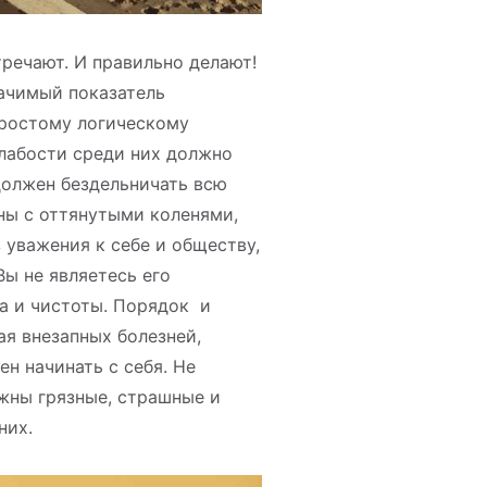
тречают. И правильно делают!
начимый показатель
простому логическому
слабости среди них должно
 должен бездельничать всю
ны с оттянутыми коленями,
 уважения к себе и обществу,
Вы не являетесь его
ка и чистоты. Порядок и
я внезапных болезней,
н начинать с себя. Не
ужны грязные, страшные и
них.