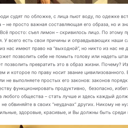
юди судят по обложке, с лица пьют воду, по одежке вс
 – не просто важная составляющая его образа, но и з
Всё просто: съел лимон – скривилось лицо. По этому 
я. У всего есть свои причины и оправдывающих наши 
 из нас имеют право на “выходной”, но никто из нас не
ожет позволить себе не помыть голову или надеть шта
ет позволить превратить это в образ жизни. Почему? Из
м и которое по праву носит звание цивилизованного. 
ли не выполняете простых его законов: законов поряд
ству функционировать продуктивно, безопасно, избега
а любого общества – стать лучше и здесь каждый долже
 не обвиняйте в своих “неудачах” других. Никому не н
ильные, здоровые, красивые, и Вы должны быть среди 