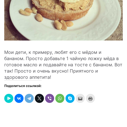
Мои дети, к примеру, любят его с мёдом и
бананом. Просто добавьте 1 чайную ложку мёда в
готовое масло и подавайте на тосте с бананом. Вот
так! Просто и очень вкусно! Приятного и
здорового аппетита!
Поделиться ссылкой:
Послать
Нажмите
это
для
другу
печати
(Открывается
(Открывается
в
в
новом
новом
окне)
окне)