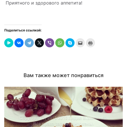
Приятного и здорового аппетита!
Поделиться ссылкой:
Послать
Нажмите
это
для
другу
печати
(Открывается
(Открывается
в
в
новом
новом
окне)
окне)
Вам также может понравиться