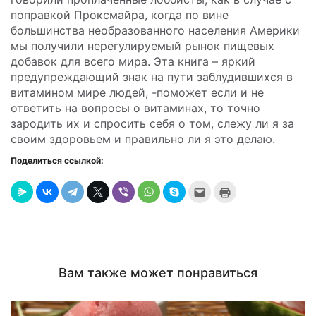
поправкой Проксмайра, когда по вине
большинства необразованного населения Америки
мы получили нерегулируемый рынок пищевых
добавок для всего мира. Эта книга – яркий
предупреждающий знак на пути заблудившихся в
витамином мире людей, -поможет если и не
ответить на вопросы о витаминах, то точно
зародить их и спросить себя о том, слежу ли я за
своим здоровьем и правильно ли я это делаю.
Поделиться ссылкой:
Послать
Нажмите
это
для
другу
печати
(Открывается
(Открывается
в
в
новом
новом
окне)
окне)
Вам также может понравиться