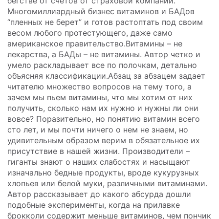
бегстве от счетов от страховой компании.
Многомиллиардный бизнес витаминов и БАДов
“пленных не берет” и готов растоптать под своим
весом любого протестующего, даже само
американское правительство.
Витамины – не
лекарства, а БАДы – не витамины. Автор четко и
умело раскладывает все по полочкам, детально
объясняя классификации.
Абзац за абзацем задает
читателю множество вопросов на тему того, а
зачем мы пьем витамины, что мы хотим от них
получить, сколько нам их нужно и нужны ли они
вовсе? Поразительно, но понятию витамин всего
сто лет, и мы почти ничего о нем не знаем, но
удивительным образом верим в обязательное их
присутствие в нашей жизни. Производители –
гиганты знают о наших слабостях и насыщают
изначально бедные продукты, вроде кукурузных
хлопьев или белой муки, различными витаминами.
Автор рассказывает до какого абсурда дошли
подобные эксперименты, когда на прилавке
брокколи содержит меньше витаминов, чем пончик