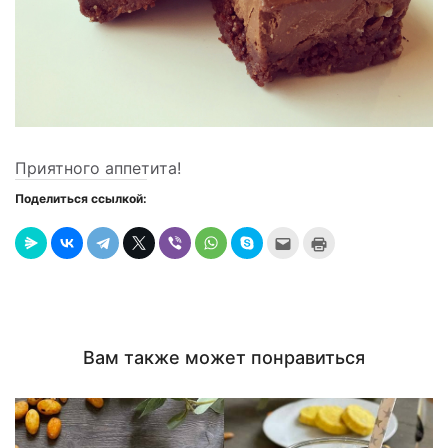
Приятного аппетита!
Поделиться ссылкой:
Послать
Нажмите
это
для
другу
печати
(Открывается
(Открывается
в
в
новом
новом
окне)
окне)
Вам также может понравиться