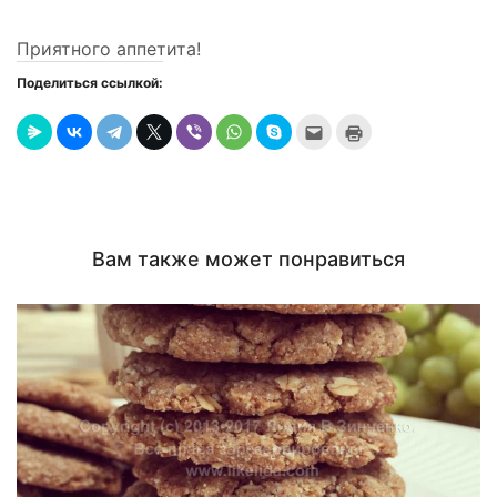
Приятного аппетита!
Поделиться ссылкой:
Послать
Нажмите
это
для
другу
печати
(Открывается
(Открывается
в
в
новом
новом
окне)
окне)
Вам также может понравиться