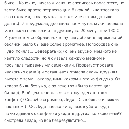
было... Конечно, ничего у меня не слепилось после этого, но
тесто было просто потрясающим!!! (как обычно трескала
его ложками, пока думала, что же мне с этим дальше
делать). И придумала, добавила прям чуток муки, сделала
маленькие печенюхи и - в духовку на 20 минут при 160 С.
И уже потом сообразила, что лучше добавить перемолотой
овсянки, было бы еще более ароматнее. Попробовав сие
чудо, поняла... шедеврально)) очень вкусно! Немного не
хватило сладости, но я смазала каждую медком и
посыпала тыквенными семечками. Продегустировала
несколько сама;)) и оставшееся отнесла своим друзьям
вместе с теми шоколадными кексами, что из фундука. От
кексов были без ума, а за печенюхи была настоящая
битва:))) В общем теперь все же хочу сделать таки
конфет:))) Спасибо огромное, Лида!!! С любовью и низким
поклоном:) P.S. Лида подскажите, пожалуйста, куда
прикладывать свое фото и увидеть других пользователей?
смотрела везде, но все безрезультатно...