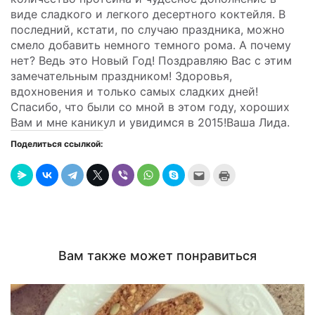
виде сладкого и легкого десертного коктейля. В
последний, кстати, по случаю праздника, можно
смело добавить немного темного рома. А почему
нет? Ведь это Новый Год! Поздравляю Вас с этим
замечательным праздником! Здоровья,
вдохновения и только самых сладких дней!
Спасибо, что были со мной в этом году, хороших
Вам и мне каникул и увидимся в 2015!Ваша Лида.
Поделиться ссылкой:
Послать
Нажмите
это
для
другу
печати
(Открывается
(Открывается
в
в
новом
новом
окне)
окне)
Вам также может понравиться