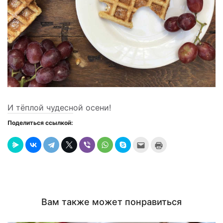
И тёплой чудесной осени!
Поделиться ссылкой:
Послать
Нажмите
это
для
другу
печати
(Открывается
(Открывается
в
в
новом
новом
окне)
окне)
Вам также может понравиться