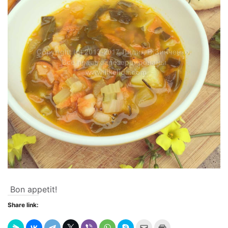
Bon appetit!
Share link:
Send
Click