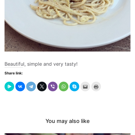
Beautiful, simple and very tasty!
Share link:
Send
Click
this
to
to
print
a
(Opens
friend
in
(Opens
new
in
window)
new
window)
You may also like