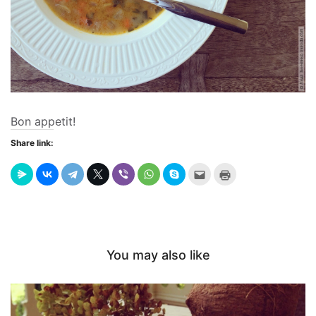
Bon appetit!
Share link:
Send
Click
this
to
to
print
a
(Opens
friend
in
(Opens
new
in
window)
new
window)
You may also like