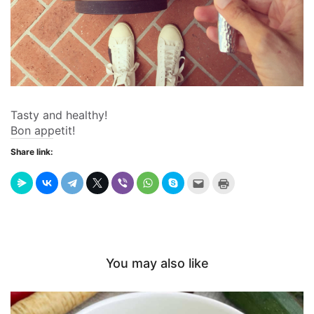
Tasty and healthy!
Bon appetit!
Share link:
Send
Click
this
to
to
print
a
(Opens
friend
in
(Opens
new
in
window)
new
window)
You may also like