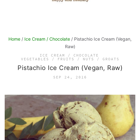
Home
/
Ice Cream / Chocolate
/ Pistachio Ice Cream (Vegan,
Raw)
ICE CREAM / CHOCOLATE
VEGETABLES / FRUITS / NUTS / GROATS
Pistachio Ice Cream (Vegan, Raw)
SEP 24, 2016