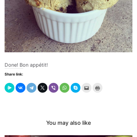
Done!
Bon appétit!
Share link:
Send
Click
this
to
to
print
a
(Opens
friend
in
(Opens
new
in
window)
new
window)
You may also like