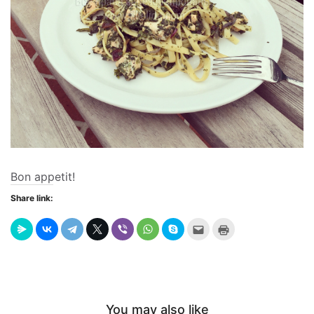
Bon appetit!
Share link:
Send
Click
this
to
to
print
a
(Opens
friend
in
(Opens
new
in
window)
new
window)
You may also like