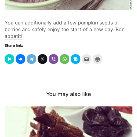
You can additionally add a few pumpkin seeds or
berries and safely enjoy the start of a new day. Bon
appetit!
Share link:
Send
Click
this
to
to
print
a
(Opens
friend
in
(Opens
new
in
window)
new
window)
You may also like