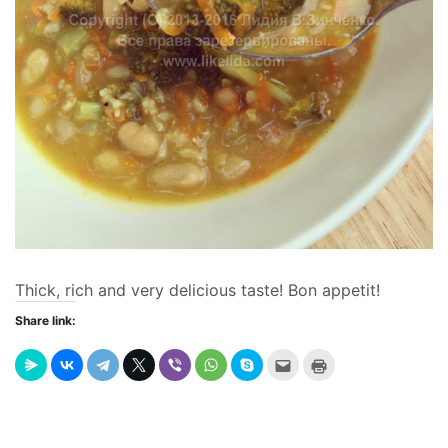
Thick, rich and very delicious taste! Bon appetit!
Share link:
Send
Click
this
to
to
print
a
(Opens
friend
in
(Opens
new
in
window)
new