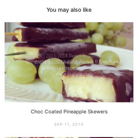
window)
You may also like
Choc Coated Pineapple Skewers
SEP 11, 2014