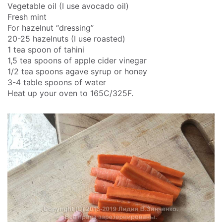
Vegetable oil (I use avocado oil)
Fresh mint
For hazelnut “dressing”
20-25 hazelnuts (I use roasted)
1 tea spoon of tahini
1,5 tea spoons of apple cider vinegar
1/2 tea spoons agave syrup or honey
3-4 table spoons of water
Heat up your oven to 165C/325F.