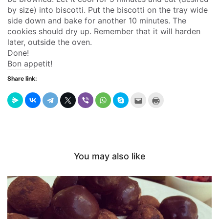
by size) into biscotti. Put the biscotti on the tray wide
side down and bake for another 10 minutes. The
cookies should dry up. Remember that it will harden
later, outside the oven.
Done!
Bon appetit!
Share link:
Send
Click
this
to
to
print
a
(Opens
friend
in
(Opens
new
in
window)
new
window)
You may also like