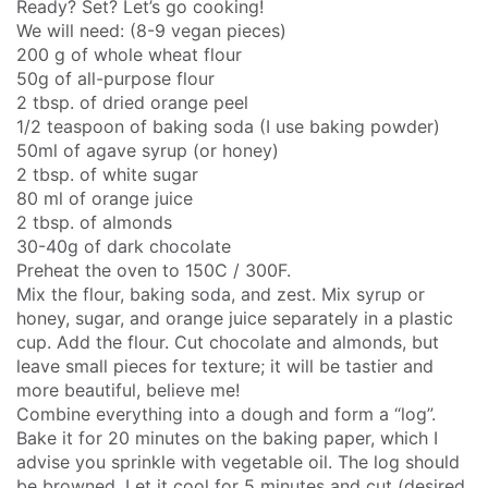
Ready? Set? Let’s go cooking!
We will need: (8-9 vegan pieces)
200 g of whole wheat flour
50g of all-purpose flour
2 tbsp. of dried orange peel
1/2 teaspoon of baking soda (I use baking powder)
50ml of agave syrup (or honey)
2 tbsp. of white sugar
80 ml of orange juice
2 tbsp. of almonds
30-40g of dark chocolate
Preheat the oven to 150C / 300F.
Mix the flour, baking soda, and zest. Mix syrup or
honey, sugar, and orange juice separately in a plastic
cup. Add the flour. Cut chocolate and almonds, but
leave small pieces for texture; it will be tastier and
more beautiful, believe me!
Combine everything into a dough and form a “log”.
Bake it for 20 minutes on the baking paper, which I
advise you sprinkle with vegetable oil. The log should
be browned. Let it cool for 5 minutes and cut (desired