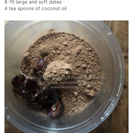
8-10 large and soft dates
4 tea spoons of coconut oil